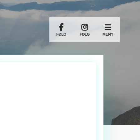
FØLG
FØLG
MENY