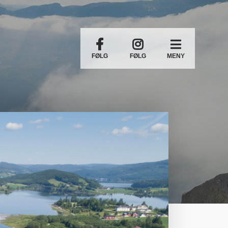
FØLG
FØLG
MENY