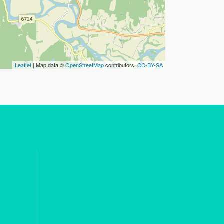
Leaflet
| Map data ©
OpenStreetMap
contributors,
CC-BY-SA