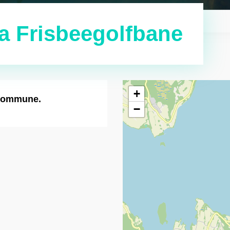
a Frisbeegolfbane
+
 kommune.
−