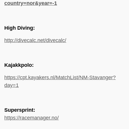
country=nor&year=-1
High Diving:
http://divecalc.net/divecalc/
Kajakkpolo:
https://cpt.kayakers.nl/MatchList/NM-Stavanger?
day=1
Supersprint:
https://racemanager.no/