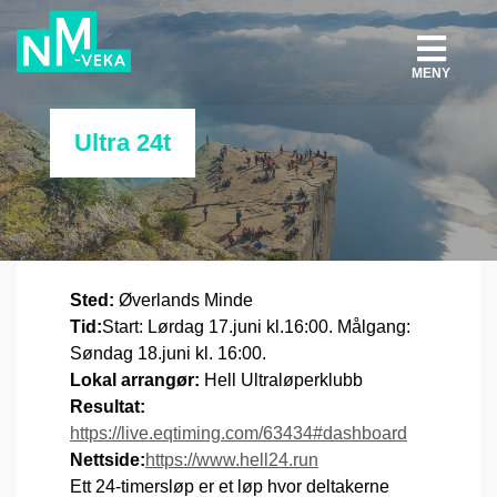
MENY
Ultra 24t
Sted:
Øverlands Minde
Tid:
Start: Lørdag 17.juni kl.16:00. Målgang:
Søndag 18.juni kl. 16:00.
Lokal arrangør:
Hell Ultraløperklubb
Resultat:
https://live.eqtiming.com/63434#dashboard
Nettside:
https://www.hell24.run
Ett 24-timersløp er et løp hvor deltakerne