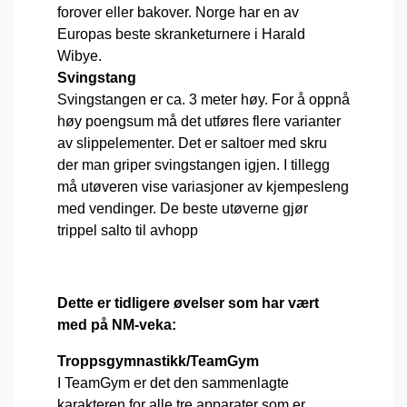
forover eller bakover. Norge har en av
Europas beste skranketurnere i Harald
Wibye.
Svingstang
Svingstangen er ca. 3 meter høy. For å oppnå
høy poengsum må det utføres flere varianter
av slippelementer. Det er saltoer med skru
der man griper svingstangen igjen. I tillegg
må utøveren vise variasjoner av kjempesleng
med vendinger. De beste utøverne gjør
trippel salto til avhopp
Dette er tidligere øvelser som har vært
med på NM-veka:
Troppsgymnastikk/TeamGym
I TeamGym er det den sammenlagte
karakteren for alle tre apparater som er