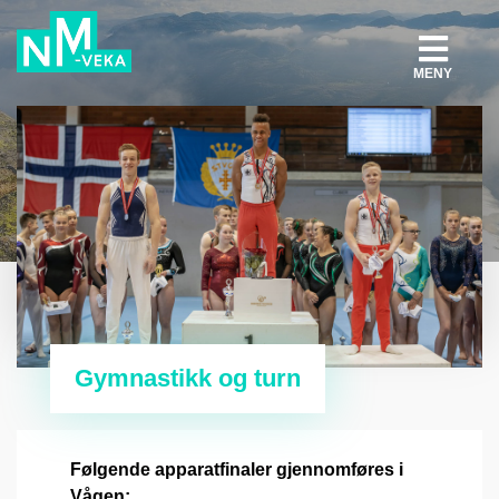
MENY
Gymnastikk og turn
Følgende apparatfinaler gjennomføres i
Vågen: