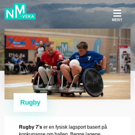
MENY
Rugby
Rugby
7's
er en fysisk lagsport basert på
konkurranse om ballen. Begge lagene