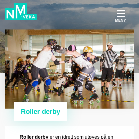
MENY
Roller derby
Roller derby
er en idrett som utøves på en