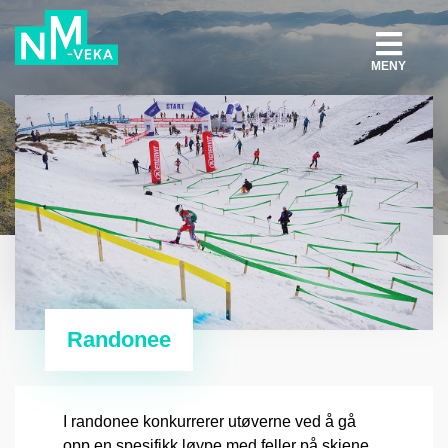
MENY
Randonee
I randonee konkurrerer utøverne ved å gå
opp en spesifikk løype med feller på skiene,