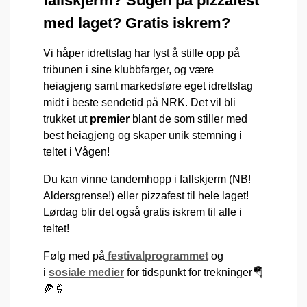
fallskjerm? Sugen på pizzafest
med laget? Gratis iskrem?
Vi håper idrettslag har lyst å stille opp på
tribunen i sine klubbfarger, og være
heiagjeng samt markedsføre eget idrettslag
midt i beste sendetid på NRK. Det vil bli
trukket ut
premier
blant de som stiller med
best heiagjeng og skaper unik stemning i
teltet i Vågen!
Du kan vinne tandemhopp i fallskjerm (NB!
Aldersgrense!) eller pizzafest til hele laget!
Lørdag blir det også gratis iskrem til alle i
teltet!
Følg med på
festivalprogrammet
og
i
sosiale medier
for tidspunkt for trekninger🪂
🍕🍦